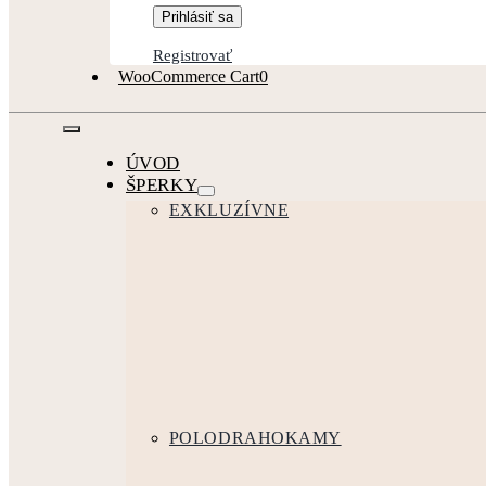
Registrovať
WooCommerce Cart
0
Toggle
Navigation
ÚVOD
ŠPERKY
EXKLUZÍVNE
POLODRAHOKAMY