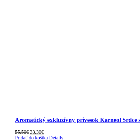
Aromatický exkluzívny prívesok Karneol Srdce 
Pôvodná
Aktuálna
55.50
€
33.30
€
cena
cena
Pridať do košíka
Detaily