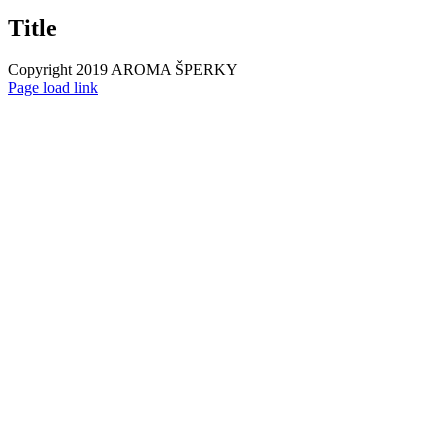
zobrazenie
Title
produktu
Copyright 2019 AROMA ŠPERKY
Page load link
Go
to
Top