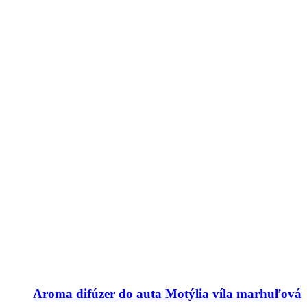
Aroma difúzer do auta Motýlia víla marhuľová