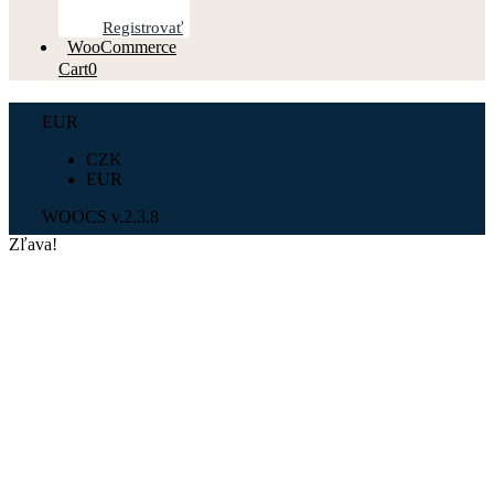
Registrovať
WooCommerce
Cart
0
EUR
CZK
EUR
WOOCS v.2.3.8
Zľava!