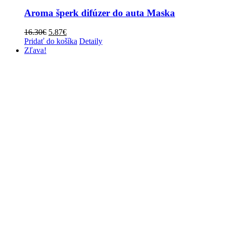
Aroma šperk difúzer do auta Maska
Pôvodná
Aktuálna
16.30
€
5.87
€
cena
cena
Pridať do košíka
Detaily
bola:
je:
Zľava!
16.30€.
5.87€.