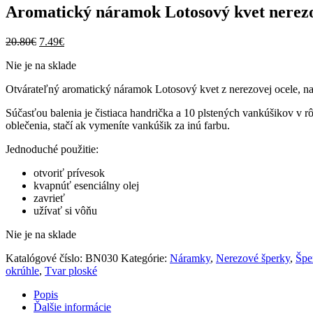
Aromatický náramok Lotosový kvet nerez
Pôvodná
Aktuálna
20.80
€
7.49
€
cena
cena
Nie je na sklade
bola:
je:
20.80€.
7.49€.
Otvárateľný aromatický náramok Lotosový kvet z nerezovej ocele, na e
Súčasťou balenia je čistiaca handrička a 10 plstených vankúšikov v r
oblečenia, stačí ak vymeníte vankúšik za inú farbu.
Jednoduché použitie:
otvoriť prívesok
kvapnúť esenciálny olej
zavrieť
užívať si vôňu
Nie je na sklade
Katalógové číslo:
BN030
Kategórie:
Náramky
,
Nerezové šperky
,
Špe
okrúhle
,
Tvar ploské
Popis
Ďalšie informácie