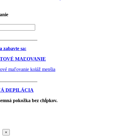
bola:
je:
55.50€.
33.30€.
anie
________________
a zabavte sa:
TOVÉ MAĽOVANIE
________________
Á DEPILÁCIA
jemná pokožka bez chĺpkov.
Zatvoriť
×
rýchle