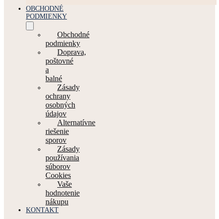
OBCHODNÉ
PODMIENKY
Obchodné
podmienky
Doprava,
poštovné
a
balné
Zásady
ochrany
osobných
údajov
Alternatívne
riešenie
sporov
Zásady
používania
súborov
Cookies
Vaše
hodnotenie
nákupu
KONTAKT