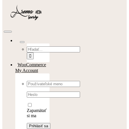
Toggle
Navigation
Hľadať:
WooCommerce
My Account
Username:
Password:
Zapamätať
si ma