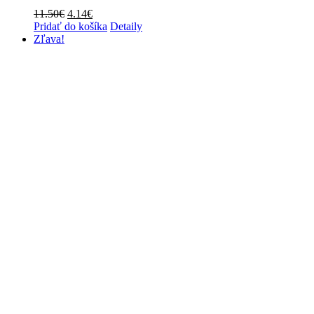
Pôvodná
Aktuálna
11.50
€
4.14
€
cena
cena
Pridať do košíka
Detaily
bola:
je:
Zľava!
11.50€.
4.14€.