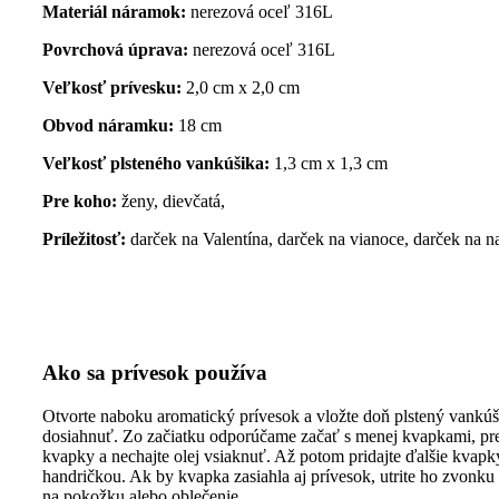
Materiál náramok:
nerezová oceľ 316L
Povrchová úprava:
nerezová oceľ 316L
Veľkosť prívesku:
2,0 cm x 2,0 cm
Obvod náramku:
18 cm
Veľkosť plsteného vankúšika:
1,3 cm x 1,3 cm
Pre koho:
ženy, dievčatá,
Príležitosť:
darček na Valentína, darček na vianoce, darček na n
Ako sa prívesok používa
Otvorte naboku aromatický prívesok a vložte doň plstený vankúši
dosiahnuť. Zo začiatku odporúčame začať s menej kvapkami, pre p
kvapky a nechajte olej vsiaknuť. Až potom pridajte ďalšie kvapk
handričkou. Ak by kvapka zasiahla aj prívesok, utrite ho zvonk
na pokožku alebo oblečenie.